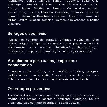
Atendemos Campo Grande, Bangu, Paciência, Santa Cruz,
Realengo, Padre Miguel, Senador Camará, Vila Kennedy, Vila
Aliança, Jabour, Santíssimo, Senador Vasconcelos, Augusto
Vasconcelos, Cosmos, Inhoaíba, Guaratiba, Pedra de Guaratiba,
Barra de Guaratiba, Sepetiba, Magalhães Bastos, Deodoro, Vila
Militar, Jardim Sulacap, Gericinó, Campo dos Afonsos e bairros
próximos.
Serviços disponíveis
Realizamos controle de baratas, formigas, mosquitos, ratos,
cupins, pulgas, carrapatos, aranhas e outras pragas urbanas. O
atendimento pode envolver dedetização, descupinização,
desratização, limpeza de caixa d’água e orientação preventiva.
Atendimento para casas, empresas e
condomínios
A equipe avalia cozinhas, ralos, depósitos, lixeiras, garagens,
jardins, áreas comuns, shafts, frestas e pontos de acesso para
definir o procedimento mais adequado para cada ambiente.
Orientação preventiva
Após a avaliação, orientamos medidas para reduzir o risco de
retorno das pragas e manter o ambiente protegido. Solicite
orçamento para controle de pragas na Zona Oeste RJ.