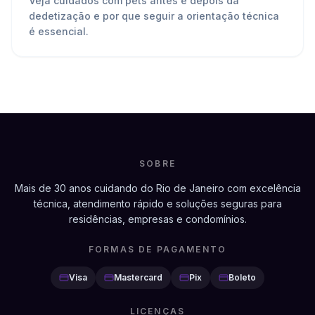
Veja cuidados com pets antes e depois da
dedetização e por que seguir a orientação técnica
é essencial.
SOBRE
Mais de 30 anos cuidando do Rio de Janeiro com excelência
técnica, atendimento rápido e soluções seguras para
residências, empresas e condomínios.
FORMAS DE PAGAMENTO
Visa
Mastercard
Pix
Boleto
LICENÇAS