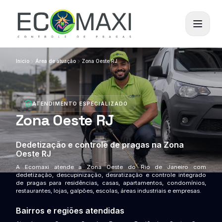
Início
Área de atuação
Zona Oeste RJ
ATENDIMENTO ESPECIALIZADO
Zona Oeste RJ
Dedetização e controle de pragas na Zona
Oeste RJ
A Ecomaxi atende a
Zona Oeste do Rio de Janeiro
com
dedetização, descupinização, desratização e controle integrado
de pragas para residências, casas, apartamentos, condomínios,
restaurantes, lojas, galpões, escolas, áreas industriais e empresas.
Bairros e regiões atendidas