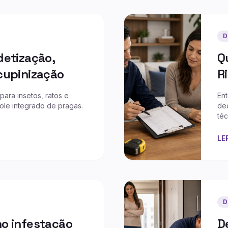
D
detização,
Q
cupinização
R
para insetos, ratos e
Ent
role integrado de pragas.
ded
téc
LE
D
o infestação
D