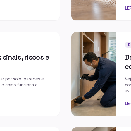
LE
D
sinais, riscos e
D
c
ar por solo, paredes e
Vej
s e como funciona o
con
ava
LE