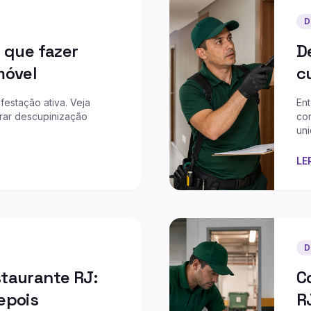
D
 que fazer
D
móvel
c
festação ativa. Veja
En
rar descupinização
co
un
LE
D
taurante RJ:
C
epois
R