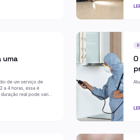
LE
D
a uma
O
p
io de um serviço de
Atu
2 a 4 horas, essa é
 duração real pode variar
...
LE