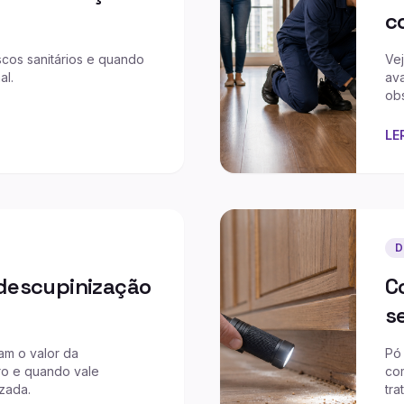
c
iscos sanitários e quando
Ve
al.
av
ob
LE
D
descupinização
C
s
am o valor da
Pó 
ro e quando vale
co
zada.
tra