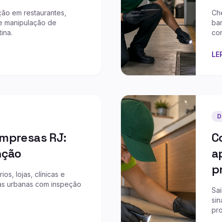
ção em restaurantes,
Che
de manipulação de
bar
ina.
co
LE
D
empresas RJ:
C
nção
a
p
s, lojas, clínicas e
as urbanas com inspeção
Sa
sin
pro