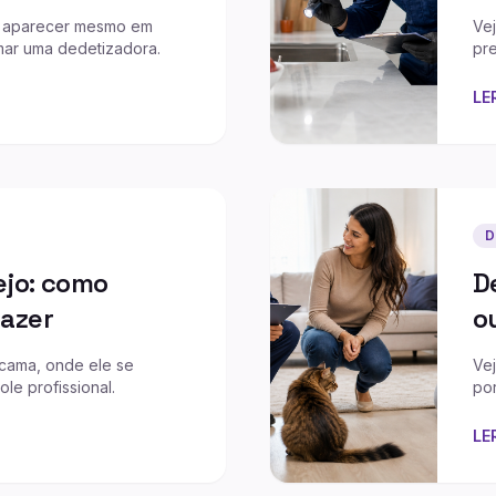
m aparecer mesmo em
Ve
mar uma dedetizadora.
pre
LE
D
ejo: como
D
fazer
o
 cama, onde ele se
Ve
e profissional.
por
LE