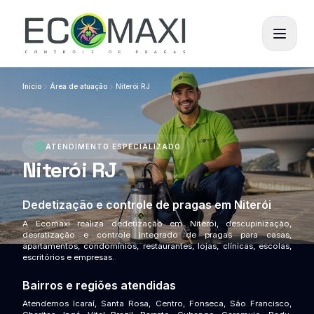
Início
Área de atuação
Niterói RJ
ATENDIMENTO ESPECIALIZADO
Niterói RJ
Dedetização e controle de pragas em Niterói
A Ecomaxi realiza
dedetização em Niterói
, descupinização,
desratização e controle integrado de pragas para casas,
apartamentos, condomínios, restaurantes, lojas, clínicas, escolas,
escritórios e empresas.
Bairros e regiões atendidas
Atendemos Icaraí, Santa Rosa, Centro, Fonseca, São Francisco,