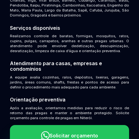
Charitas, Ingá, Vital Brazil, Barreto, Cubango, Caramujo, Badu,
Pendotiba, Itaipu, Piratininga, Camboinhas, Itacoatiara, Engenho do
Mato, Maria Paula, Largo da Batalha, Sapê, Cafubá, Jurujuba, São
Domingos, Gragoatá e bairros próximos.
Serviços disponíveis
Realizamos controle de baratas, formigas, mosquitos, ratos,
cupins, pulgas, carrapatos, aranhas e outras pragas urbanas. O
atendimento pode envolver dedetização, descupinização,
desratização, limpeza de caixa d’água e orientação preventiva.
Atendimento para casas, empresas e
condomínios
A equipe avalia cozinhas, ralos, depósitos, lixeiras, garagens,
jardins, áreas comuns, shafts, frestas e pontos de acesso para
definir o procedimento mais adequado para cada ambiente.
Orientação preventiva
Após a avaliação, orientamos medidas para reduzir o risco de
retorno das pragas e manter o ambiente protegido. Solicite
orçamento para controle de pragas em Niterói.
Solicitar orçamento