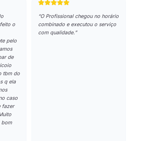
lo
“
O Profissional chegou no horário
“
feito o
combinado e executou o serviço
s
com qualidade.
”
j
nte pelo
c
samos
d
bar de
e
icoio
m
o tbm do
s q ela
mos
 no caso
 fazer
Muito
o bom