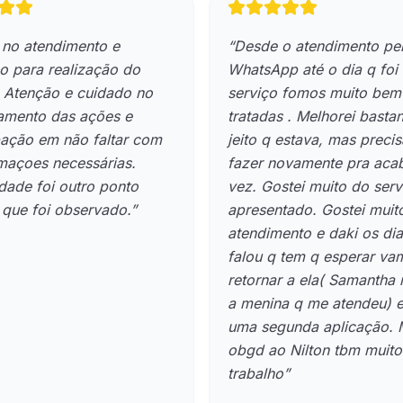
 no atendimento e
“
Desde o atendimento pe
o para realização do
WhatsApp até o dia q foi 
. Atenção e cuidado no
serviço fomos muito bem
amento das ações e
tratadas . Melhorei basta
ação em não faltar com
jeito q estava, mas preci
rmaçoes necessárias.
fazer novamente pra aca
dade foi outro ponto
vez. Gostei muito do serv
 que foi observado.
”
apresentado. Gostei muit
atendimento e daki os dia
falou q tem q esperar va
retornar a ela( Samantha
a menina q me atendeu) e
uma segunda aplicação. 
obgd ao Nilton tbm muit
trabalho
”