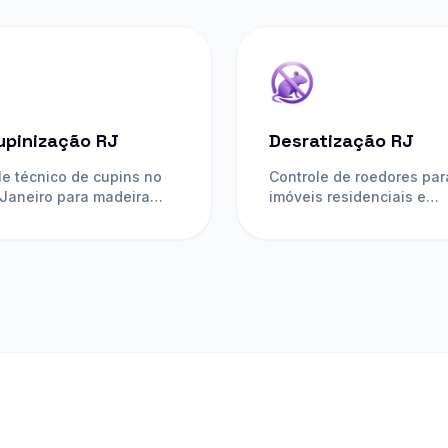
upinização RJ
Desratização RJ
le técnico de cupins no
Controle de roedores par
 Janeiro para madeira
imóveis residenciais e
olo, móveis, imóveis,
comerciais.
as e condomínios.