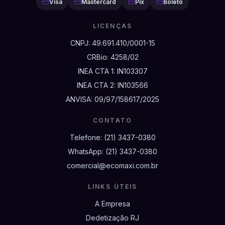
Visa
Mastercard
Pix
Boleto
LICENÇAS
CNPJ:
49.691.410/0001-15
CRBio:
4258/02
INEA CTA 1:
IN103307
INEA CTA 2:
IN103566
ANVISA:
09/97/158617/2025
CONTATO
Telefone:
(21) 3437-0380
WhatsApp:
(21) 3437-0380
comercial@ecomaxi.com.br
LINKS ÚTEIS
A Empresa
Dedetização RJ