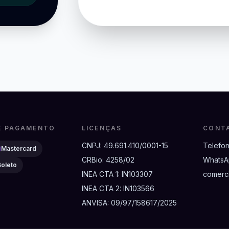
E PAGAMENTO
LICENÇAS
CONT
CNPJ:
49.691.410/0001-15
Telefo
Mastercard
CRBio:
4258/02
WhatsA
Boleto
INEA CTA 1:
IN103307
comerc
INEA CTA 2:
IN103566
ANVISA:
09/97/158617/2025