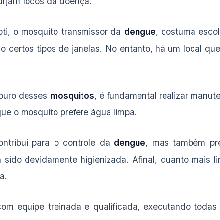
surjam focos da doença.
i, o mosquito transmissor da
dengue
, costuma escol
 certos tipos de janelas. No entanto, há um local que
douro desses
mosquitos
, é fundamental realizar manu
ue o mosquito prefere água limpa.
ntribui para o controle da
dengue
, mas também pre
do devidamente higienizada. Afinal, quanto mais lim
a.
om equipe treinada e qualificada, executando todas 