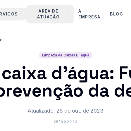
ÁREA DE
A
RVIÇOS
BLOG
ATUAÇÃO
EMPRESA
e
Limpeza de Caixas D´ água
 caixa d’água: 
prevenção da 
Atualizado: 25 de out. de 2023
25/01/2023