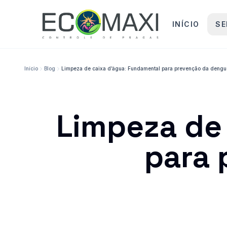
INÍCIO
SE
Início
Blog
Limpeza de caixa d’água: Fundamental para prevenção da dengu
Limpeza de
para 