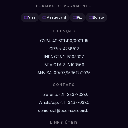
FORMAS DE PAGAMENTO
Visa
Mastercard
Pix
Boleto
LICENÇAS
CNPJ:
49.691.410/0001-15
CRBio:
4258/02
INEA CTA 1:
IN103307
INEA CTA 2:
IN103566
ANVISA:
09/97/158617/2025
CONTATO
Telefone:
(21) 3437-0380
WhatsApp:
(21) 3437-0380
comercial@ecomaxi.com.br
LINKS ÚTEIS