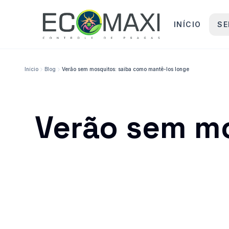
INÍCIO
SE
Início
Blog
Verão sem mosquitos: saiba como mantê-los longe
Verão sem m